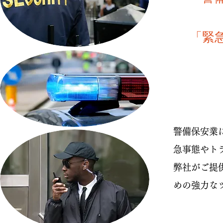
「緊
​警備保安
急事態やト
弊社がご提
めの強力な