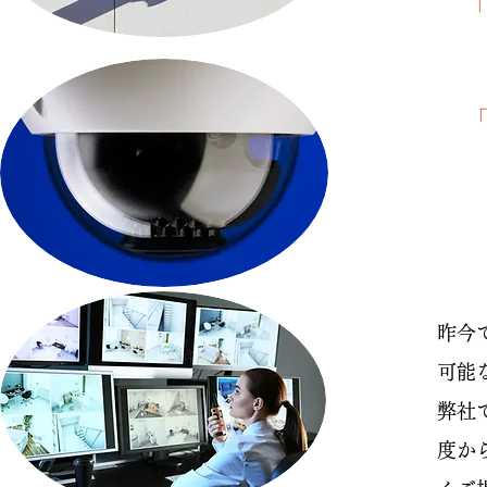
昨今
可能
弊社
度か