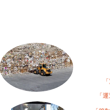
​運輸物流業・除
「
「​